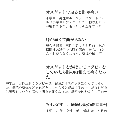
れていたため、骨盤が左に捻れて右膝に負担をかけていま...
オスグッドで走ると膝が痛い
小学生 男性主訴：フラッグフットボー
ル（小学生のアメフト）で、膝の皿の下
が腫れてきて、走ったり正座をすると痛
い。走り方がガニ股。トレーナーにハム
ストリングが使えていないと言われる。1
回目状態：肩甲骨が挙がっているため肋
膝が痛くて曲がらない
骨が閉じて猫背になって...
総合格闘家 男性主訴：３か月前に総合
格闘技の試合で右膝を傷めてから、ほと
んど曲がらなくなった。整体や鍼に行っ
たが全然改善せず。来月試合なので何と
かして欲しい。1回目状態：膝関節の外側
半月板に痛みが出ているため膝が曲がら
オスグッドをかばってラグビーを
なくなっていました。肋...
していたら膝の内側まで痛くなっ
た
中学生 男性主訴：ラグビーで、右膝がオスグッドになってしまっ
た。病院や整体などで施術をしてもらうと軽減するので、だましだま
し練習していたら膝の内側まで痛くなった。練習を休むように言われ
たので、練習を休まずに改善したくて来院。1回目状態：右の...
70代女性 足底筋膜炎の改善事例
主婦 70代 女性主訴：7年前から左足の