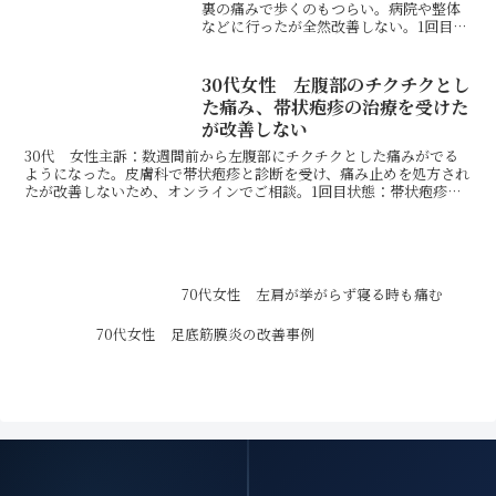
裏の痛みで歩くのもつらい。病院や整体
などに行ったが全然改善しない。1回目状
態：頭蓋骨が右に捻じれているため、筋
膜の連動から足底筋膜炎になっていまし
た。処置：頭蓋骨を整えて立ってもらう
30代女性 左腹部のチクチクとし
と、頭だけで足裏の...
た痛み、帯状疱疹の治療を受けた
が改善しない
30代 女性主訴：数週間前から左腹部にチクチクとした痛みがでる
ようになった。皮膚科で帯状疱疹と診断を受け、痛み止めを処方され
たが改善しないため、オンラインでご相談。1回目状態：帯状疱疹と
診断されたそうですが、発症から数週間経っても発疹や水疱...
70代女性 左肩が挙がらず寝る時も痛む
70代女性 足底筋膜炎の改善事例