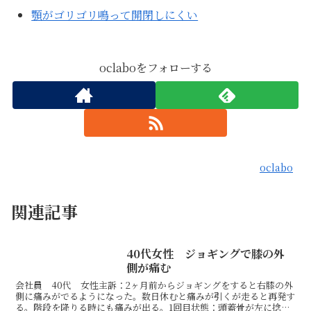
顎がゴリゴリ鳴って開閉しにくい
oclaboをフォローする
oclabo
関連記事
40代女性 ジョギングで膝の外
側が痛む
会社員 40代 女性主訴：2ヶ月前からジョギングをすると右膝の外
側に痛みがでるようになった。数日休むと痛みが引くが走ると再発す
る。階段を降りる時にも痛みが出る。1回目状態：頭蓋骨が左に捻じ